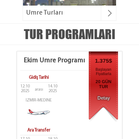
Umre Turları
TUR PROGRAMLARI
Ekim Umre Programı
1.375$
Başlayan
Fiyatlarla
Gidiş Tarihi
20 GÜN
12.10
14.10
TUR
arası
2025
2025
Detay
İZMİR-MEDİNE
Ara Transfer