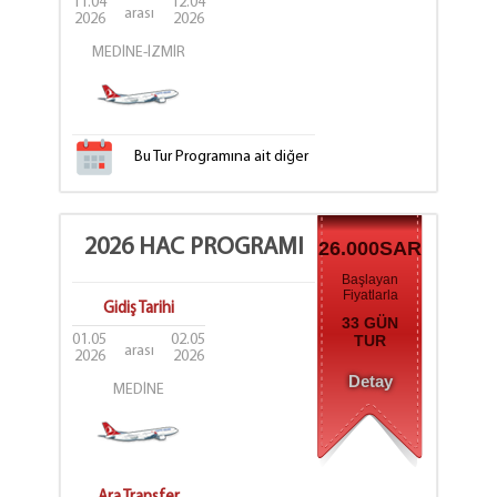
11.04
12.04
arası
2026
2026
MEDİNE-İZMİR
Bu Tur Programına ait diğer
tarih seçenekleri
için tıklayınız.
2026 HAC PROGRAMI
26.000SAR
Başlayan
Fiyatlarla
Gidiş Tarihi
33 GÜN
01.05
02.05
TUR
arası
2026
2026
Detay
MEDİNE