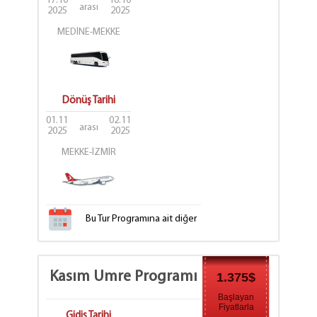
17.10
18.10
arası
2025
2025
MEDİNE-MEKKE
Dönüş Tarihi
01.11
02.11
arası
2025
2025
MEKKE-İZMİR
Bu Tur Programına ait diğer
tarih seçenekleri
için tıklayınız.
Kasım Umre Programı
1.375$
Başlayan
Fiyatlarla
Gidiş Tarihi