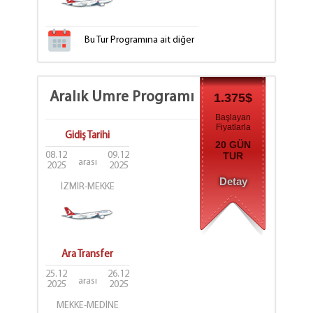
Bu Tur Programına ait diğer
tarih seçenekleri
için tıklayınız.
Aralık Umre Programı
1.375$
Başlayan
Fiyatlarla
Gidiş Tarihi
20 GÜN
08.12
09.12
TUR
arası
2025
2025
Detay
İZMİR-MEKKE
Ara Transfer
25.12
26.12
arası
2025
2025
MEKKE-MEDİNE