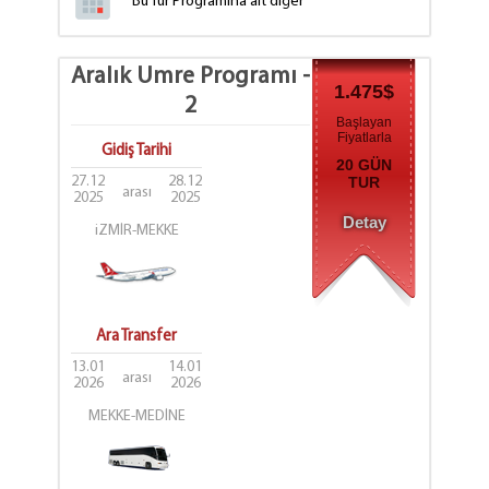
Bu Tur Programına ait diğer
tarih seçenekleri
için tıklayınız.
Aralık Umre Programı -
1.475$
2
Başlayan
Fiyatlarla
Gidiş Tarihi
20 GÜN
27.12
28.12
TUR
arası
2025
2025
Detay
iZMİR-MEKKE
Ara Transfer
13.01
14.01
arası
2026
2026
MEKKE-MEDİNE