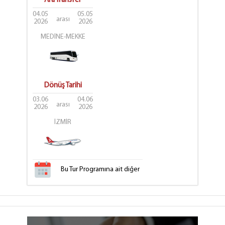
Ara Transfer
04.05
05.05
arası
2026
2026
MEDİNE-MEKKE
Dönüş Tarihi
03.06
04.06
arası
2026
2026
İZMİR
Bu Tur Programına ait diğer
tarih seçenekleri
için tıklayınız.