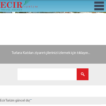
Turlara Katılan ziyaretçilerinizi izlemek için tıklayın...
Ecir Turizm güncel duyurularını bu alandan takip edebilirsiniz.