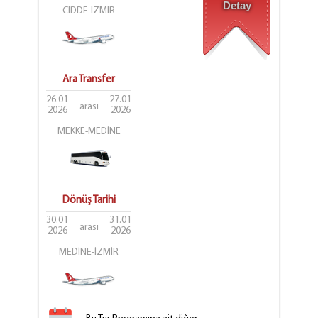
Detay
CİDDE-İZMİR
Ara Transfer
26.01
27.01
arası
2026
2026
MEKKE-MEDİNE
Dönüş Tarihi
30.01
31.01
arası
2026
2026
MEDİNE-İZMİR