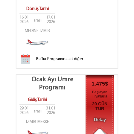
Dönüş Tarihi
16.01
17.01
arası
2026
2026
MEDİNE-İZMİR
Bu Tur Programına ait diğer
tarih seçenekleri
için tıklayınız.
Ocak Ayı Umre
1.475$
Programı
Başlayan
Fiyatlarla
Gidiş Tarihi
20 GÜN
29.01
31.01
TUR
arası
2026
2026
Detay
İZMİR-MEKKE